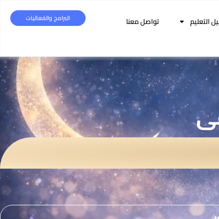
البرامج والفعاليات
يل التعليم
تواصل معنا
قى
ر